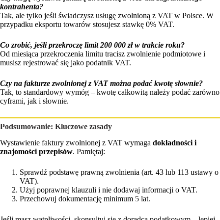
kontrahenta?
Tak, ale tylko jeśli świadczysz usługę zwolnioną z VAT w Polsce. W
przypadku eksportu towarów stosujesz stawkę 0% VAT.
Co zrobić, jeśli przekroczę limit 200 000 zł w trakcie roku?
Od miesiąca przekroczenia limitu tracisz zwolnienie podmiotowe i
musisz rejestrować się jako podatnik VAT.
Czy na fakturze zwolnionej z VAT można podać kwotę słownie?
Tak, to standardowy wymóg – kwotę całkowitą należy podać zarówno
cyframi, jak i słownie.
Podsumowanie: Kluczowe zasady
Wystawienie faktury zwolnionej z VAT wymaga
dokładności i
znajomości przepisów
. Pamiętaj:
Sprawdź podstawę prawną zwolnienia (art. 43 lub 113 ustawy o
VAT).
Użyj poprawnej klauzuli i nie dodawaj informacji o VAT.
Przechowuj dokumentację minimum 5 lat.
Jeśli masz wątpliwości, skonsultuj się z doradcą podatkowym – lepiej