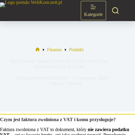
Przejdź
do
treści
Kategorie
Finanse
Podatki
Strona
główna
Jak wystawić fakturę zwolnioną z VAT? Praktyczny
przewodnik krok po kroku
Redakcja WebKom.Net.PL
6 września, 2024
Finanse
,
Podatki
Czym jest faktura zwolniona z VAT i komu przysługuje?
Faktura zwolniona z VAT to dokument, który
nie zawiera podatku
VAT
– ani w kwocie brutto, ani jako osobnej pozycji. Przysługuje