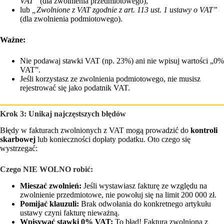
VAT”
(dla zwolnienia przedmiotowego),
lub
„Zwolnione z VAT zgodnie z art. 113 ust. 1 ustawy o VAT”
(dla zwolnienia podmiotowego).
Ważne:
Nie podawaj stawki VAT (np. 23%) ani nie wpisuj wartości „0%
VAT”.
Jeśli korzystasz ze zwolnienia podmiotowego, nie musisz
rejestrować się jako podatnik VAT.
Krok 3: Unikaj najczęstszych błędów
Błędy w fakturach zwolnionych z VAT mogą prowadzić do
kontroli
skarbowej
lub konieczności dopłaty podatku. Oto czego się
wystrzegać:
Czego NIE WOLNO robić:
Mieszać zwolnień:
Jeśli wystawiasz fakturę ze względu na
zwolnienie przedmiotowe, nie powołuj się na limit 200 000 zł.
Pomijać klauzuli:
Brak odwołania do konkretnego artykułu
ustawy czyni fakturę nieważną.
Wpisywać stawki 0% VAT:
To błąd! Faktura zwolniona z